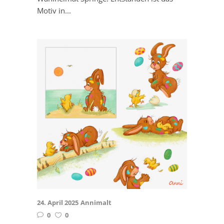
Motiv in...
24. April 2025
Annimalt
0
0